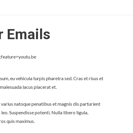
r Emails
eature=youtu.be
psum, eu vehicula turpis pharetra sed. Cras et risus et
malesuada lacus placerat et.
ci varius natoque penatibus et magnis dis parturient
leo. Suspendisse potenti. Nulla libero ligula,
eros quis maximus.